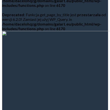
/home/dacelohqzg/domains/galart.eu/public_html/wp-
includes/functions.php
on line
6170
Deprecated
: Funkcja get_page_by_title jest
przestarzała
od
wersji 6.2.0! Zamiast jej użyj WP_Query. in
/home/dacelohqzg/domains/galart.eu/public_html/wp-
includes/functions.php
on line
6170