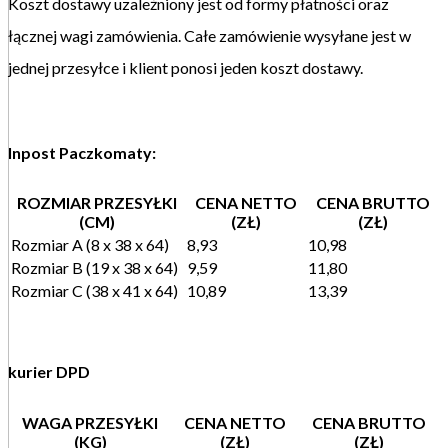
Koszt dostawy uzależniony jest od formy płatności oraz
łącznej wagi zamówienia. Całe zamówienie wysyłane jest w
jednej przesyłce i klient ponosi jeden koszt dostawy.
Inpost Paczkomaty:
ROZMIAR PRZESYŁKI
CENA NETTO
CENA BRUTTO
(CM)
(ZŁ)
(ZŁ)
Rozmiar A (8 x 38 x 64)
8,93
10,98
Rozmiar B (19 x 38 x 64)
9,59
11,80
Rozmiar C (38 x 41 x 64)
10,89
13,39
kurier DPD
WAGA PRZESYŁKI
CENA NETTO
CENA BRUTTO
(KG)
(ZŁ)
(ZŁ)