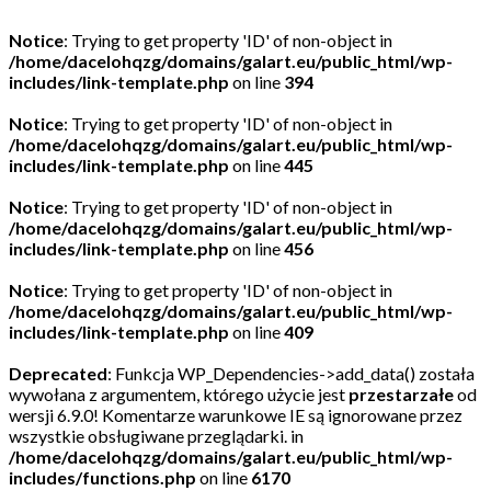
Notice
: Trying to get property 'ID' of non-object in
/home/dacelohqzg/domains/galart.eu/public_html/wp-
includes/link-template.php
on line
394
Notice
: Trying to get property 'ID' of non-object in
/home/dacelohqzg/domains/galart.eu/public_html/wp-
includes/link-template.php
on line
445
Notice
: Trying to get property 'ID' of non-object in
/home/dacelohqzg/domains/galart.eu/public_html/wp-
includes/link-template.php
on line
456
Notice
: Trying to get property 'ID' of non-object in
/home/dacelohqzg/domains/galart.eu/public_html/wp-
includes/link-template.php
on line
409
Deprecated
: Funkcja WP_Dependencies->add_data() została
wywołana z argumentem, którego użycie jest
przestarzałe
od
wersji 6.9.0! Komentarze warunkowe IE są ignorowane przez
wszystkie obsługiwane przeglądarki. in
/home/dacelohqzg/domains/galart.eu/public_html/wp-
includes/functions.php
on line
6170