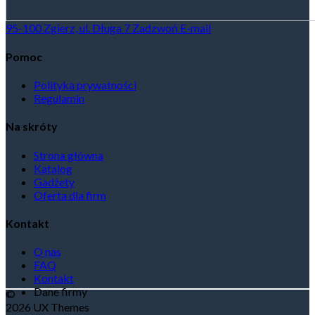
95-100 Zgierz, ul. Długa 7
Zadzwoń
E-mail
Pomoc
Polityka prywatności
Regulamin
Na skróty
Strona główna
Katalog
Gadżety
Oferta dla firm
Kontakt
O nas
FAQ
Kontakt
Dane firmy
©
2026 UX Themes