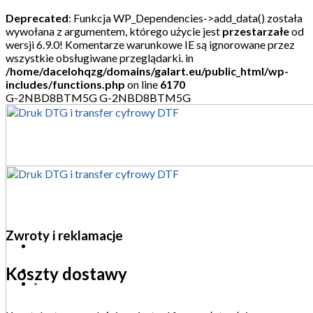
Deprecated
: Funkcja WP_Dependencies->add_data() została
wywołana z argumentem, którego użycie jest
przestarzałe
od
wersji 6.9.0! Komentarze warunkowe IE są ignorowane przez
wszystkie obsługiwane przeglądarki. in
/home/dacelohqzg/domains/galart.eu/public_html/wp-
includes/functions.php
on line
6170
Skip
G-2NBD8BTM5G
G-2NBD8BTM5G
to
content
Zwroty i reklamacje
Koszty dostawy
-