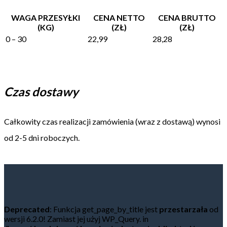
WAGA PRZESYŁKI
CENA NETTO
CENA BRUTTO
(KG)
(ZŁ)
(ZŁ)
0 – 30
22,99
28,28
Czas dostawy
Całkowity czas realizacji zamówienia (wraz z dostawą) wynosi
od 2-5 dni roboczych.
Deprecated
: Funkcja get_page_by_title jest
przestarzała
od
wersji 6.2.0! Zamiast jej użyj WP_Query. in