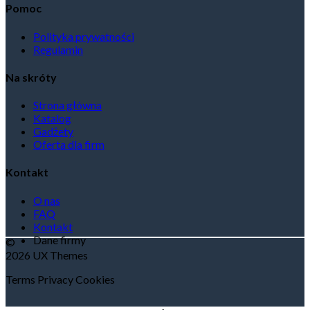
Pomoc
Polityka prywatności
Regulamin
Na skróty
Strona główna
Katalog
Gadżety
Oferta dla firm
Kontakt
O nas
FAQ
Kontakt
Dane firmy
©
2026 UX Themes
Terms
Privacy
Cookies