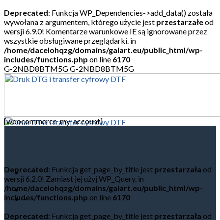
Deprecated
: Funkcja WP_Dependencies->add_data() została
wywołana z argumentem, którego użycie jest
przestarzałe
od
wersji 6.9.0! Komentarze warunkowe IE są ignorowane przez
wszystkie obsługiwane przeglądarki. in
/home/dacelohqzg/domains/galart.eu/public_html/wp-
includes/functions.php
on line
6170
Skip
G-2NBD8BTM5G
G-2NBD8BTM5G
to
content
[woocommerce_my_account]
Deprecated
: Funkcja get_page_by_title jest
przestarzała
od
wersji 6.2.0! Zamiast jej użyj WP_Query. in
/home/dacelohqzg/domains/galart.eu/public_html/wp-
includes/functions.php
on line
6170
-
Deprecated
: Funkcja get_page_by_title jest
przestarzała
od