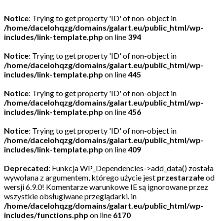
Notice
: Trying to get property 'ID' of non-object in
/home/dacelohqzg/domains/galart.eu/public_html/wp-
includes/link-template.php
on line
394
Notice
: Trying to get property 'ID' of non-object in
/home/dacelohqzg/domains/galart.eu/public_html/wp-
includes/link-template.php
on line
445
Notice
: Trying to get property 'ID' of non-object in
/home/dacelohqzg/domains/galart.eu/public_html/wp-
includes/link-template.php
on line
456
Notice
: Trying to get property 'ID' of non-object in
/home/dacelohqzg/domains/galart.eu/public_html/wp-
includes/link-template.php
on line
409
Deprecated
: Funkcja WP_Dependencies->add_data() została
wywołana z argumentem, którego użycie jest
przestarzałe
od
wersji 6.9.0! Komentarze warunkowe IE są ignorowane przez
wszystkie obsługiwane przeglądarki. in
/home/dacelohqzg/domains/galart.eu/public_html/wp-
includes/functions.php
on line
6170