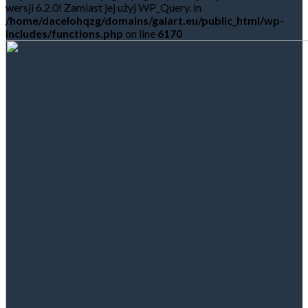
wersji 6.2.0! Zamiast jej użyj WP_Query. in
/home/dacelohqzg/domains/galart.eu/public_html/wp-
includes/functions.php
on line
6170